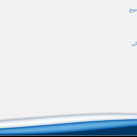
موج
کی