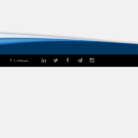
نسخه
6.1.0