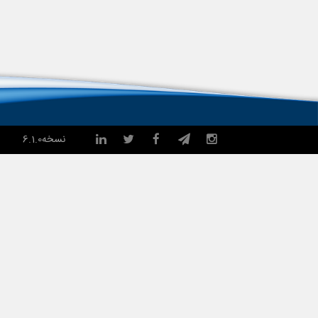
نسخه
6.1.0