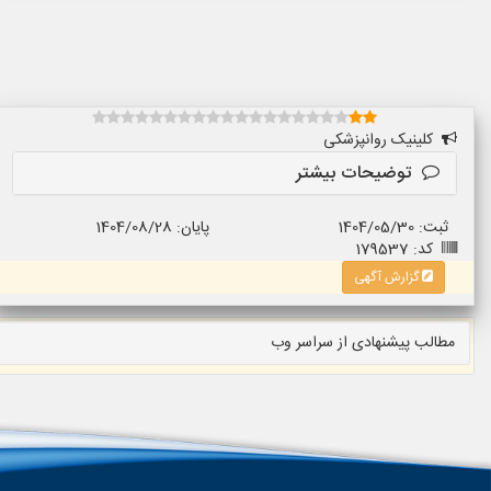
کلینیک روانپزشکی
توضیحات بیشتر
ثبت: 1404/05/30
پایان: 1404/08/28
کد: 179537
گزارش آگهی
مطالب پیشنهادی از سراسر وب