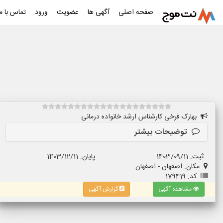
صفحه اصلی
آگهی ها
عضویت
ورود
تماس با ما
بهارک فرخی کارشناس ارشد خانواده درمانی
توضیحات بیشتر
ثبت: 1403/09/11
پایان: 1403/12/11
مکان: اصفهان - اصفهان
کد: 179419
مشاهده آگهی
گزارش آگهی