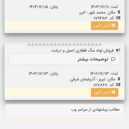
ثبت: 1403/12/11
پایان: 1404/12/05
مکان: محمد شهر - البرز
کد: 179483
گزارش آگهی
فروش توله سگ قفقازی اصیل و درشت
توضیحات بیشتر
ثبت: 1402/12/13
پایان: 1403/12/13
مکان: تبریز - آذربایجان شرقی
کد: 177867
گزارش آگهی
مطالب پیشنهادی از سراسر وب