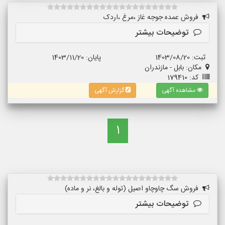
فروش عمده جوجه غاز ،مرغ ،اردک
توضیحات بیشتر
ثبت: 1403/08/20
پایان: 1403/11/20
مکان: بابل - مازندران
کد: 179410
مشاهده آگهی
گزارش آگهی
1
فروش سگ چاوچاو اصیل (توله و بالغ، نر و ماده)
توضیحات بیشتر