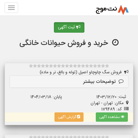
ثبت آگهی
خرید و فروش حیوانات خانگی
فروش سگ چاوچاو اصیل (توله و بالغ، نر و ماده)
توضیحات بیشتر
ثبت: 1403/12/20
پایان: 1404/03/18
مکان: تهران - تهران
کد: 179489
مشاهده آگهی
گزارش آگهی