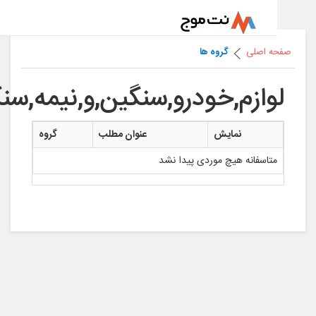
ه اصلی
گروه ها
وازم,خودرو,سنگین,و,نیمه,سنگین
نمایش
عنوان مطلب
گروه
متاسفانه هیچ موردی پیدا نشد