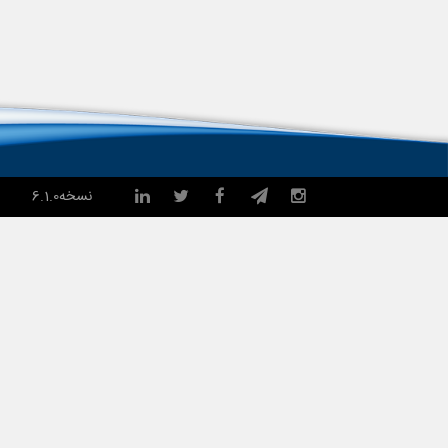
نسخه
6.1.0