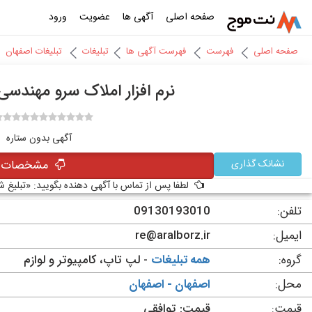
صفحه اصلی
آگهی ها
عضویت
ورود
صفحه اصلی
فهرست
فهرست آگهی ها
تبلیغات
تبلیغات اصفهان
نرم افزار املاک سرو مهندسی آ
آگهی بدون ستاره
نشانک گذاری
مشخصات آ
لطفا پس از تماس با آگهی دهنده بگویید: «تبلیغ 
تلفن:
09130193010
ایمیل:
re@aralborz.ir
گروه:
همه تبلیغات
- لپ تاپ، کامپیوتر و لوازم
محل:
اصفهان - اصفهان
قیمت:
قیمت: توافقی