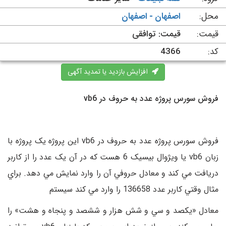
محل:
اصفهان - اصفهان
قیمت:
قیمت: توافقی
کد:
4366
افزایش بازدید یا تمدید آگهی
فروش سورس پروژه عدد به حروف در vb6
فروش سورس پروژه عدد به حروف در vb6 اين پروژه يک پروژه با
زبان vb6 يا ويژوال بيسيک 6 هست که در آن يک عدد را از کاربر
دريافت مي کند و معادل حروفي آن را وارد نمايش مي دهد. براي
مثال وقتي کاربر عدد 136658 را وارد مي کند سيستم
معادل «يکصد و سي و شش هزار و ششصد و پنجاه و هشت» را