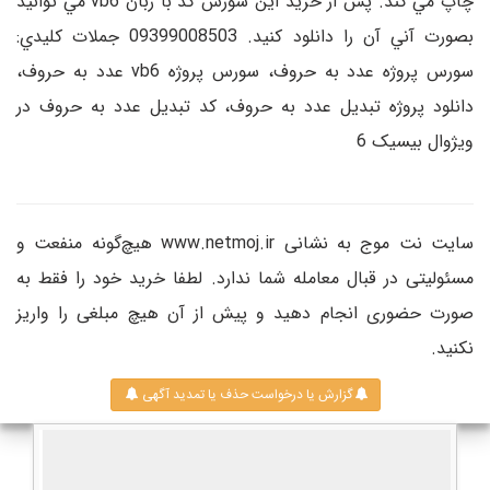
چاپ مي کند. پس از خريد اين سورس کد با زبان vb6 مي توانيد
بصورت آني آن را دانلود کنيد. 09399008503 جملات کليدي:
سورس پروژه عدد به حروف، سورس پروژه vb6 عدد به حروف،
دانلود پروژه تبديل عدد به حروف، کد تبديل عدد به حروف در
ويژوال بيسيک 6
سایت نت موج به نشانی www.netmoj.ir هیچ‌گونه منفعت و
مسئولیتی در قبال معامله شما ندارد. لطفا خرید خود را فقط به
صورت حضوری انجام دهید و پیش از آن هیچ مبلغی را واریز
نکنید.
گزارش یا درخواست حذف یا تمدید آگهی