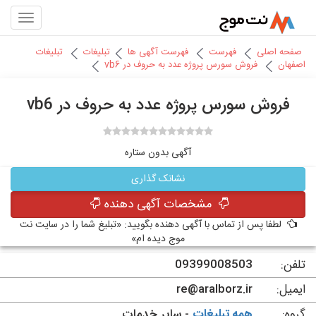
صفحه اصلی
فهرست
فهرست آگهی ها
تبلیغات
تبلیغات
اصفهان
فروش سورس پروژه عدد به حروف در vb6
فروش سورس پروژه عدد به حروف در vb6
آگهی بدون ستاره
نشانک گذاری
مشخصات آگهی دهنده
لطفا پس از تماس با آگهی دهنده بگویید: «تبلیغ شما را در سایت نت
موج دیده ام»
تلفن:
09399008503
ایمیل:
re@aralborz.ir
گروه:
همه تبلیغات
- سایر خدمات