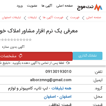
صفحه اصلی
آگهی ها
عضویت
ورود
صفحه اصلی
فهرست
فهرست آگهی ها
تبلیغات
تبلیغات اصفهان
معرفی یک نرم افزار مشاور املاک خ
آگهی بدون ستاره
نشانک گذاری
مشخصات آ
لطفا پس از تماس با آگهی دهنده بگویید: «تبلیغ 
تلفن:
09130193010
ایمیل:
alborzmng@gmail.com
گروه:
همه تبلیغات
- لپ تاپ، کامپیوتر و لوازم
محل:
اصفهان - اصفهان
قیمت:
قیمت: توافقی