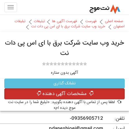
صفحه اصلی
فهرست
فهرست آگهی ها
تبلیغات
تبلیغات
اصفهان
خرید وب سایت شرکت برق با ای اس پی دات نت
خرید وب سایت شرکت برق با ای اس پی دات
نت
آگهی بدون ستاره
نشانک گذاری
مشخصات آگهی دهنده
لطفا پس از تماس با آگهی دهنده بگویید: «تبلیغ شما را در سایت نت
موج دیده ام»
تلفن:
09356905712-
ایمیل:
pdaneshjoei@gmail.com