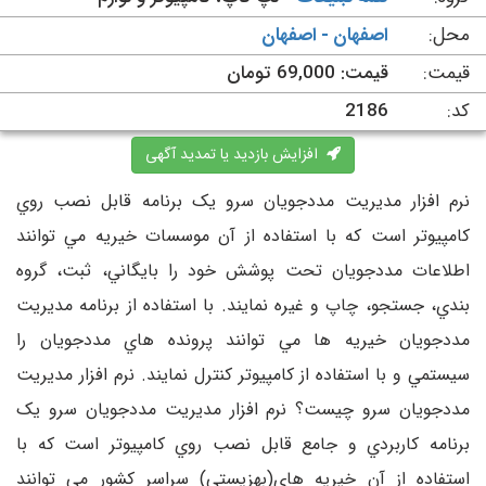
محل:
اصفهان - اصفهان
قیمت:
قیمت: 69,000 تومان
کد:
2186
افزایش بازدید یا تمدید آگهی
نرم افزار مديريت مددجويان سرو يک برنامه قابل نصب روي
کامپيوتر است که با استفاده از آن موسسات خيريه مي توانند
اطلاعات مددجويان تحت پوشش خود را بايگاني، ثبت، گروه
بندي، جستجو، چاپ و غيره نمايند. با استفاده از برنامه مديريت
مددجويان خيريه ها مي توانند پرونده هاي مددجويان را
سيستمي و با استفاده از کامپيوتر کنترل نمايند. نرم افزار مديريت
مددجويان سرو چيست؟ نرم افزار مديريت مددجويان سرو يک
برنامه کاربردي و جامع قابل نصب روي کامپيوتر است که با
استفاده از آن خيريه هاي(بهزيستي) سراسر کشور مي توانند