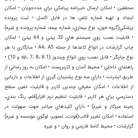
محققين • امکان ارسال خبرنامه پيامکي براي مددجويان • امکان
ايجاد و تهيه شماره تلفن ها در فايل اکسل • ثبت پرونده
پزشکي(گروه خون، نوع بيماري، شماره بيمه، شماره پرونده و غيره)
• قابليت نصب روي سيستم هاي 32 بيتي و 64 بيتي • امکان
چاپ گزارشات در انواع کاغذها از جمله A4، A5 • سازگاري با هر
نوع چاپگر • قابل نصب روي انواع ويندوز (xp، 7، 8، 8.1 و 10) •
راهنماي داخلي • محيط آسان و کاربرپسند • امکان به روز رساني از
طريق اينترنت • داراي سه نوع پشتيبان گيري از اطلاعات و بازيابي
از اطلاعات • امکان معرفي چندين کاربر و قابليت تعين سطح
دسترسي براي هر کاربر • قابليت تنظيم نرم افزار(قلم، رنگ بندي،
زمينه ميزکار و غيره) • داراي کليدهاي ميانبر جهت سهولت در
استفاده • امکان تغيير قالب(فونت، تصوير، لوگوي موسسه و غيره)
گزارشات • محيط کاملا فارسي و روان • و غيره