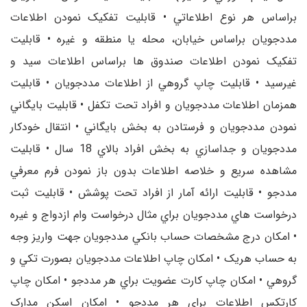
براساس هر نوع اطلاعاتي • قابليت تفکيک نمودن اطلاعات
مددجويان براساس خيابان، محله يا منطقه و غيره • قابليت
تفکيک نمودن اطلاعات صندوق ها براساس اطلاعات سيد و
غيرسيد • قابليت چاپ گروهي از اطلاعات مددجويان • قابليت
همزمان اطلاعات مددجويان و افراد تحت تکفل • قابليت بايگاني
نمودن مددجويان و فرستادن به بخش بايگاني • انتقال خودکار
مددجويان و جداسازي به بخش افراد بالاي 18 سال • قابليت
مشاهده سريع و خلاصه اطلاعات بدون باز نمودن فرم معرفي
مددجو • قابليت ارائه آمار از افراد تحت پوشش • قابليت ثبت
درخواست هاي مددجويان براي مثال درخواست وام ازدواج و غيره
• امکان درج مشخصات حساب بانکي مددجويان جهت واريز وجه
به حساب هريک • امکان چاپ اطلاعات مددجويان بصورت تکي و
گروهي • امکان چاپ کارت عضويت براي هر مددجو • امکان چاپ
کارتکس اطلاعات براي هر مددجو • امکان اسکن مدارک