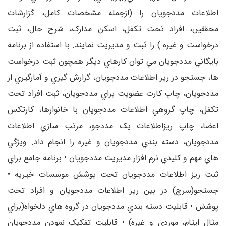
اطلاعات مددجويان را (ازجمله مشخصات کامل، گزارشات
محققين، افراد تحت تکفل، اسکن مدارک، شرح حال، ثبت
درخواست و غيره ) را ثبت و مديريت نمايند. با استفاده از برنامه
بايگاني مددجويان مي توان کارهاي ديگر همچون ثبت درخواست
ها، جستجو در ريز اطلاعات مددجويان، گزارش گيري و آمارگيري از
مددجويان، چاپ کارت عضويت براي مددجويان، ثبت افراد تحت
تکفل، چاپ گروهي اطلاعات مددجويان با خانوارها، کارتکس
اعضا، چاپ ريزاطلاعات يک مددجو، مرتب سازي اطلاعات
مددجويان، دسته بندي مددجويان و غيره را انجام داد. ويژگي
هاي مهم و کليدي نرم افزار مديريت مددجويان • برنامه جامع براي
ثبت ريز اطلاعات مددجويان تحت پوشش موسسات خيريه •
جستجو(سرچ) در بين ريز اطلاعات مددجويان و افراد تحت
پوشش • قابليت دسته بندي مددجويان در گروه هاي دلخواه(براي
مثال ايتام، موردي و غيره) • قابليت تفکيک نمودن مددجويان