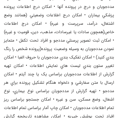
مددجويان و درج در پرونده آنها • امکان درج اطلاعات پرونده
پزشکي بيماران • امکان درج اطلاعات وضعيتي (همانند وضع
اشتغال، درآمد، سرپرست و غيره) • امکان درج اطلاعات
خاص(همچون سادات يا غيرسادات، مذهب، دين، قوميت و غيره)
• امکان ثبت تصوير پرسنلي مددجو و افراد تحت تکفل • متمايز
نمودن مددجويان به وسيله وضعيت پرونده(پرونده شخص را رنگ
بندي کنيد) • امکان تفکيک بندي مددجويان با حروف الفبا • امکان
تغيير ستون بندي ليست هاي نمايش اطلاعات • امکان تهيه
گزارش از اطلاعات مددجويان براساس يک يا چند آيتم • امکان
ارسال با متن سفارشي و دلخواه هنگام تشکيل پرونده براي هر
مددجو • تهيه گزارش از مددجويان براساس نوع بيماري، نوع
اشغال، وضع مسکن، سن و غيره • امکان جستجو براساس ريز
تمام اطلاعات مددجويان • امکان چاپ آمار براساس تمام اطلاعات
افراد تحت پوشش خيريه • امکان مشاهده تاريخچه گزارش