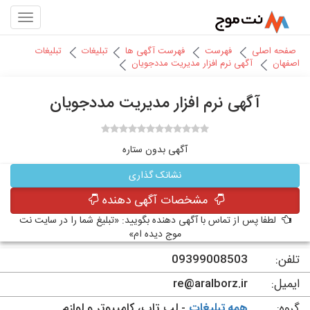
صفحه اصلی
فهرست
فهرست آگهی ها
تبلیغات
تبلیغات
اصفهان
آگهی نرم افزار مديريت مددجويان
آگهی نرم افزار مديريت مددجويان
آگهی بدون ستاره
نشانک گذاری
مشخصات آگهی دهنده
لطفا پس از تماس با آگهی دهنده بگویید: «تبلیغ شما را در سایت نت
موج دیده ام»
تلفن:
09399008503
ایمیل:
re@aralborz.ir
گروه:
همه تبلیغات
- لپ تاپ، کامپیوتر و لوازم