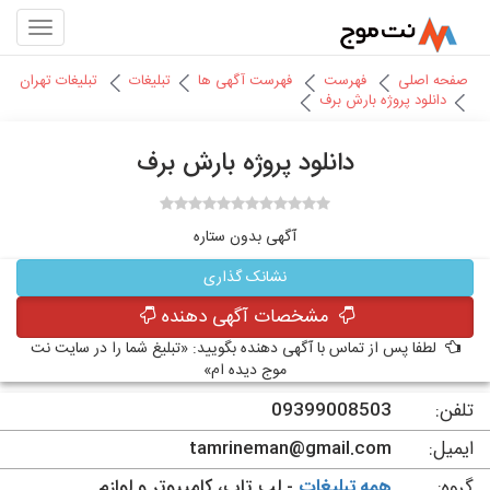
صفحه اصلی
فهرست
فهرست آگهی ها
تبلیغات
تبلیغات تهران
دانلود پروژه بارش برف
دانلود پروژه بارش برف
آگهی بدون ستاره
نشانک گذاری
مشخصات آگهی دهنده
لطفا پس از تماس با آگهی دهنده بگویید: «تبلیغ شما را در سایت نت
موج دیده ام»
تلفن:
09399008503
ایمیل:
tamrineman@gmail.com
گروه:
همه تبلیغات
- لپ تاپ، کامپیوتر و لوازم