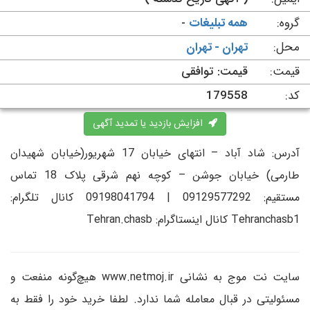
گروه:
همه تبلیغات
-
محل:
تهران - تهران
قیمت:
قیمت: توافقی
کد:
179558
افزایش بازدید یا تمدید آگهی
آدرس: شاد آباد – انتهای خیابان 17 شهریور(خیابان شهیدان
طارمی) خیابان جوشن – کوچه نهم شرقی پلاک 18 تماس
مستقیم: 09129577292 | 09198041794 کانال تلگرام:
Tehranchasb1 کانال اینستاگرام: Tehran.chasb
سایت نت موج به نشانی www.netmoj.ir هیچ‌گونه منفعت و
مسئولیتی در قبال معامله شما ندارد. لطفا خرید خود را فقط به