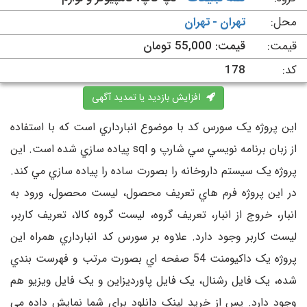
محل:
تهران - تهران
قیمت:
قیمت: 55,000 تومان
کد:
178
افزایش بازدید یا تمدید آگهی
اين پروژه يک سورس کد با موضوع انبارداري است که با استفاده
از زبان برنامه نويسي سي شارپ و sql پياده سازي شده است. اين
پروژه يک سيستم داروخانه را بصورت ساده را پياده سازي مي کند.
در اين پروژه فرم هاي تعريف محصول، ليست محصول، ورود به
انبار، خروج از انبار، تعريف گروه، ليست گروه کالا، تعريف کاربر،
ليست کاربر وجود دارد. علاوه بر سورس کد انبارداري همراه اين
پروژه يک داکيومنت 54 صفحه اي بصورت مرتب و فهرست بندي
شده، يک فايل رشنال، يک فايل پاورديزاين و يک فايل ويزيو هم
وجود دارد. پس از خريد لينک دانلود براي شما نمايش داده مي