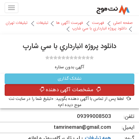
صفحه اصلی
فهرست
فهرست آگهی ها
تبلیغات
تبلیغات تهران
دانلود پروژه انبارداري با سي شارپ
دانلود پروژه انبارداري با سي شارپ
آگهی بدون ستاره
نشانک گذاری
مشخصات آگهی دهنده
لطفا پس از تماس با آگهی دهنده بگویید: «تبلیغ شما را در سایت نت
موج دیده ام»
تلفن:
09399008503
ایمیل:
tamrineman@gmail.com
گروه:
همه تبلیغات
- لپ تاپ، کامپیوتر و لوازم