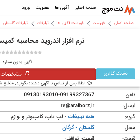
صفحه اصلی
آگهی ها
عضویت
ورود
صفحه اصلی
فهرست
فهرست آگهی ها
تبلیغات
تبلیغات گلستان
نرم افزار اندرويد محاسبه کمي
آگهی بدون ستاره
نشانک گذاری
مشخصات آ
لطفا پس از تماس با آگهی دهنده بگویید: «تبلیغ 
تلفن:
09130193010-09199327367
ایمیل:
re@aralborz.ir
گروه:
همه تبلیغات
- لپ تاپ، کامپیوتر و لوازم
محل:
گلستان - گرگان
قیمت:
قیمت: توافقی