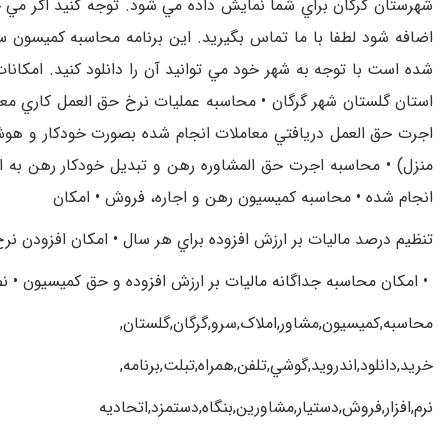
شهرستان گرگان براي شما نمايش داده مي شود. توجه کنيد اگر مي خواه
اضافه شود لطفا با ما تماس بگيريد. اين برنامه محاسبه کميسون س
شده است با توجه به شهر خود مي توانيد آن را دانلود کنيد. امکانات
استان گلستان شهر گرگان • محاسبه عمليات نرخ حق العمل کاري معامل
اجرت حق العمل دريافتي معاملات انجام شده بصورت خودکار و هوشمند
منزل) • محاسبه اجرت حق المشاوره رهن و تبديل خودکار رهن به ا
انجام شده • محاسبه کميسيون رهن و اجاره، فروش • امکان
تنظيم درصد ماليات بر ارزش افزوده براي هر سال • امکان افزودن ن
• امکان محاسبه جداگانه ماليات بر ارزش افزوده و حق کميسيون • 
محاسبه,کميسيون,مشاور,املاک,سرو,گرگان,گلستان,
خريد,دانلود,اندرويد,گوشي,تلفن,همراه,تبلت,برنامه,
نرم,افزار,فروش,دستيار,مشاورين,بنگاه,دستمزد,اتحاديه