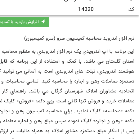
کد:
14320
افزایش بازدید یا تمدید
نرم افزار اندرويد محاسبه کميسيون سرو (سرو کميسيون)
اين برنامه يا اپ اندرويدي يک نرم افزار اندرويدي به منظور محاسبه
استان گلستان مي باشد. با کمک و استفاده از اين برنامه که قا
هوشمند اندرويدي، تبلت هاي اندرويدي است به آساني مي توانيد
دستمزد معاملات رهن و اجاره را محاسبه کنيد. تمامي محاسبات و 
اتحاديه مشاوران املاک شهرستان گرگان مي باشد. راهنماي کار 
معاملات خريد و فروش تنها کافي است روي دکمه «فروش» کليک نمود
دکمه «محاسبه» کليک نماييد. براي محاسبه کميسيون رهن و اجاره 
دکمه «رهن و اجاره» کليک نموده سپس مبلغ رهن و اجاره معامله را
پس از اينکار مبلغ دستمزد مشاور املاک به همراه ماليات بر ارزش