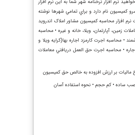
يد نرم افزار نرخنامه شهر شما به اين نرم افزار
رو کميسيون نام دارد و براي تمامي شهرها نوشته
 نرم افزار محاسبه کميسيون مشاور املاک اندرويد
ات زمين، آپارتمان، ويلا، خانه و غيره • محاسبه
 • محاسبه اجرت کارمزد اجاره بها(کرايه ويلا و
جاره • محاسبه اجرت حق العمل دريافتي معاملات
رخ ماليات بر ارزش افزوده به خالص حق کميسيون
نصب ساده • کم حجم • نحوه استفاده آسان