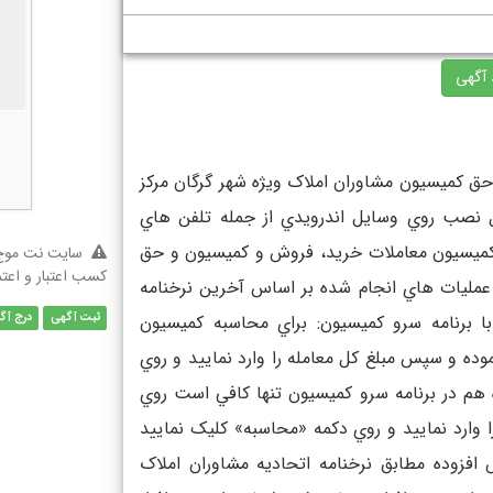
 آگهی
 حق کميسيون مشاوران املاک ويژه شهر گرگان مرکز
بل نصب روي وسايل اندرويدي از جمله تلفن هاي
 کميسيون معاملات خريد، فروش و کميسيون و حق
سایت نت موج 
کسب اعتبار و اعت
عمليات هاي انجام شده بر اساس آخرين نرخنامه
ثبت آگهی
درج آگ
با برنامه سرو کميسيون: براي محاسبه کميسيون
ه و سپس مبلغ کل معامله را وارد نماييد و روي
هم در برنامه سرو کميسيون تنها کافي است روي
 وارد نماييد و روي دکمه «محاسبه» کليک نماييد
 افزوده مطابق نرخنامه اتحاديه مشاوران املاک