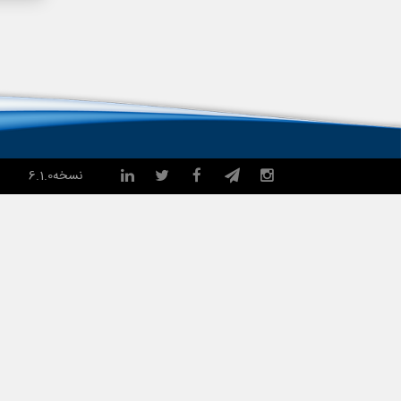
نسخه
6.1.0