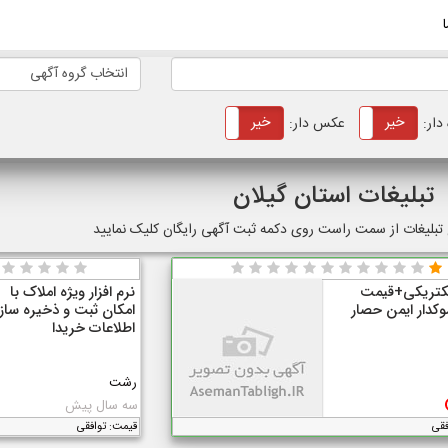
انتخاب گروه آگهی
خیر
بله
خیر
بله
دار:
عکس دار:
تبلیغات استان گیلان
ج تبلیغات از سمت راست روی دکمه ثبت آگهی رایگان کلیک نمایید
لکتریکی+قیمت
نرم افزار ویژه املاک با
دار ایمن حصار
امکان ثبت و ذخیره سا
اطلاعات خریدا
رشت
سه سال پیش
فقی
قیمت: توافقی