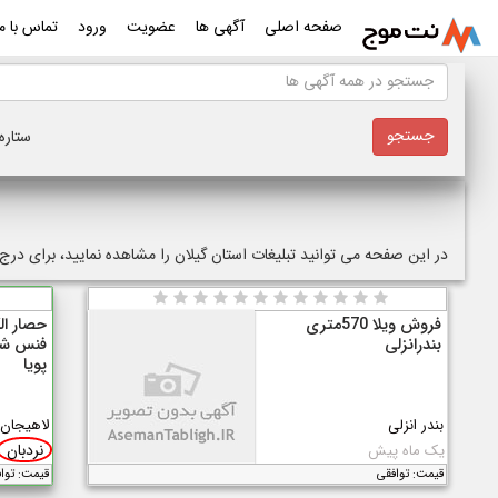
صفحه اصلی
آگهی ها
عضویت
ورود
تماس با ما
ستاره 
در این صفحه می توانید تبلیغات استان گیلان را مشاهده نمایید، برای در
فروش ویلا 570متری
حصار ا
بندرانزلی
فنس شوک
پویا
بندر انزلی
لاهیجان
نردبان
یک ماه پیش
قیمت: توافقی
قیمت: توا