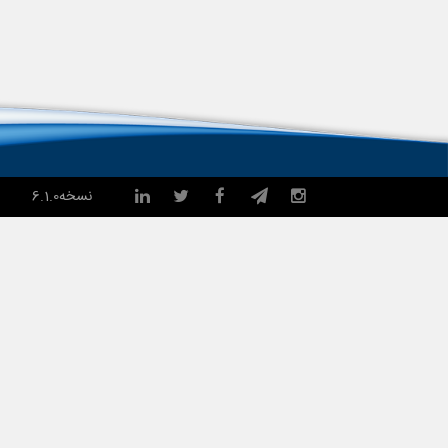
نسخه
6.1.0