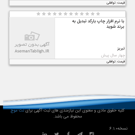
قیمت: توافقی
با نرم افزار چاپ بارکد تبدیل به
برند شوید
تبریز
چهار سال پیش
قیمت: توافقی
کلیه حقوق مادی و معنوی این نیازمندی های ثبت آگهی برای
نت موج
محفوظ می باشد.
نسخه
6.1.0